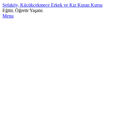
Sefaköy, Küçükçekmece Erkek ve Kız Kuran Kursu
Eğitir, Öğretir Yaşatır.
Menu